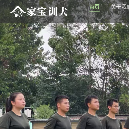
首页
关于我