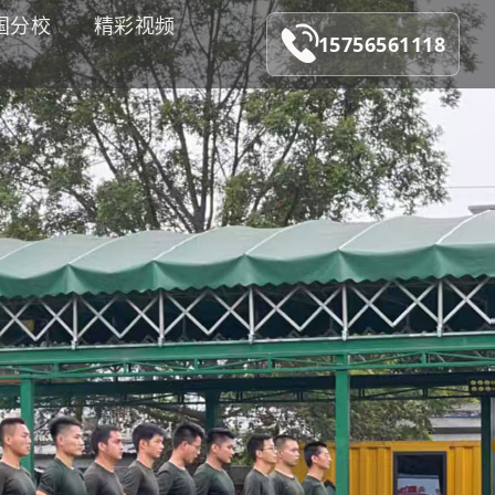
国分校
精彩视频
15756561118