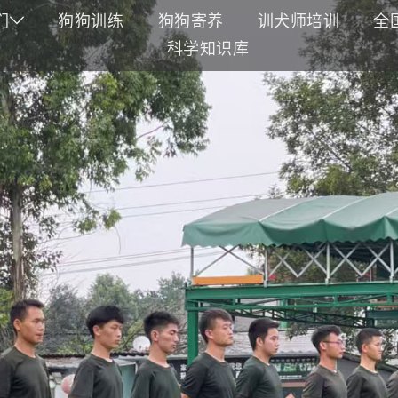
们
狗狗训练
狗狗寄养
训犬师培训
全
科学知识库